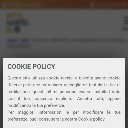
Verifica copertura
Trova un rivendit
Me
Home
»
Blog
»
Arrivano i saldi estivi: come preparare una campagna
SMS efficace?
Arrivano i saldi
COOKIE POLICY
estivi: come
Questo sito utilizza cookie tecnici e talvolta anche cookie
di terze parti che potrebbero raccogliere i tuoi dati a fini di
preparare una
profilazione; questi ultimi possono essere installati solo
con il tuo consenso esplicito. Accetta tutti, oppure
campagna SMS
modificando le tue preferenze.
Per maggiori informazioni e per modificare le tue
efficace?
preferenze, puoi consultare la nostra
Cookie policy.