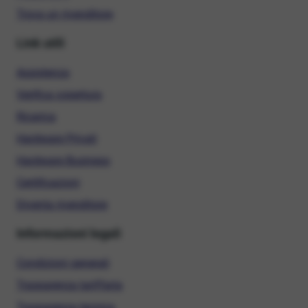
Trova un rivenditore
Link utili
Assistenza
Verifica copertura
Ricarica
Hardware Privati
Hardware Business
Certificazioni
Diventa rivenditore
Informazioni legali
Condizioni generali
Trasparenza tariffaria
Trasparenza tecnica