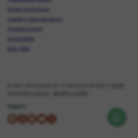
Sintesi contrattuale
Qualità e carta dei servizi
Parental Control
ConciliaWeb
Alias SMS
© 2001-2026 Ehinet Srl - P. IVA 07931091008 //
GDPR
-
Informativa privacy
-
Modifica cookie
Seguici
su Facebook
su Instagram
su LinkedIn
su YouTube
su X