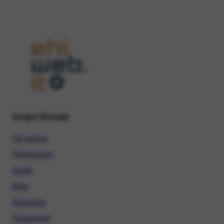
Scopri Ehiweb
Chi siamo
Promozioni
Guide
Blog
Glossario
Pagamenti