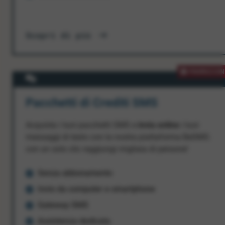
Scopri di più
PROMOZION
Pacchetti di Crediti SMS
Acquista i tuoi pacchetti SMS e
invia online
i tuoi
messaggi di testo con la nostra piattaforma BeSMS:
con un solo clic raggiungi migliaia di persone!
Senza abbonamento
Invio da computer e smartphone
Gateway SMS
Assistenza dedicata