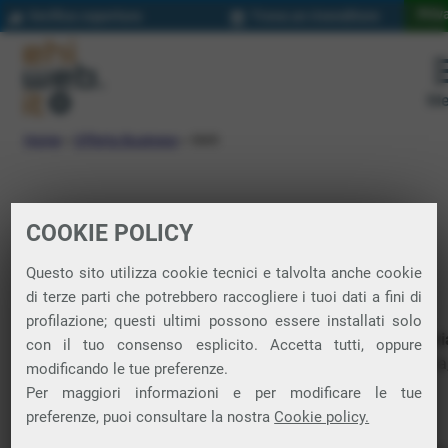
Priva
Verifica copertura
Trova un rivenditore
Me
Home
»
Offerta Business
»
SMS
COOKIE POLICY
SMS
Questo sito utilizza cookie tecnici e talvolta anche cookie
di terze parti che potrebbero raccogliere i tuoi dati a fini di
profilazione; questi ultimi possono essere installati solo
La nostra
piattaforma per l’invio di messaggi pubblicitari vi
con il tuo consenso esplicito. Accetta tutti, oppure
SMS
si chiama
BeSMS
. Funzionale, semplice ed economica,
modificando le tue preferenze.
provi
gratis
e poi decidi in libertà se continuare a usarla.
Per maggiori informazioni e per modificare le tue
preferenze, puoi consultare la nostra
Cookie policy.
Senza software né applicazioni da installare