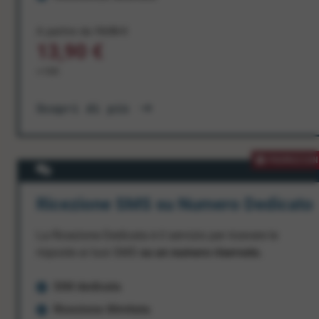
A partire da
19,90 €
13,90 €
+ IVA
Scopri di più
PROMOZION
Ricezione SMS su Numero Dedicato
La Ricezione Dedicata è il servizio per ricevere le
risposte ai tuoi SMS
su un numero riservato.
SIM dedicata
Ricezione illimitata