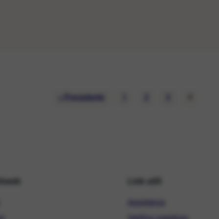
« Precedente
1
2
3
4
hiweb
Link utili
Assistenza
ni
Verifica copertura