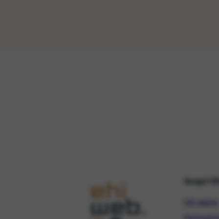
Scopri E
Chi siamo
Promozio