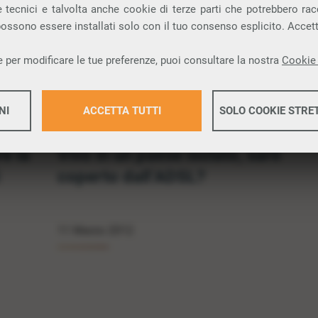
 tecnici e talvolta anche cookie di terze parti che potrebbero racco
 possono essere installati solo con il tuo consenso esplicito. Accet
TECNOLOGIA E CULTURA DIGITALE
 per modificare le tue preferenze, puoi consultare la nostra
Cookie 
NI
ACCETTA TUTTI
SOLO COOKIE STRE
re la
Vivo in un paese isolato, sarò
Maggiori 
coperto dall’ADSL?
Maggiori 
Pubblicato
11 Marzo 2012
il