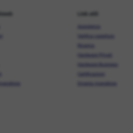
hiweb
Link utili
Assistenza
ni
Verifica copertura
Ricarica
Hardware Privati
Hardware Business
i
Certificazioni
ivenditore
Diventa rivenditore