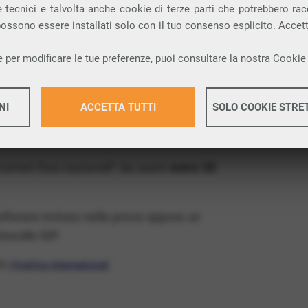
ia VoIP che permette di
telefonare via
 tecnici e talvolta anche cookie di terze parti che potrebbero racco
 possono essere installati solo con il tuo consenso esplicito. Accet
provincia di Reggio di Calabria e nella tua
 per modificare le tue preferenze, puoi consultare la nostra
Cookie 
x Free
, un numero telefonico gratis della tua
NI
ACCETTA TUTTI
SOLO COOKIE STRE
atis e senza impegno
: basta avere una linea
Maggiori 
 numeri fissi nazionali* da usare
entro 30
Maggiori 
software incluso nella prova oppure un
ocollo SIP.
ffa
VivaVox International