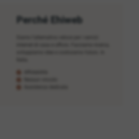
Perché Ehiweb
Siamo l'alternativa veloce per i servizi
internet di casa e ufficio. Facciamo ricerca,
sviluppiamo idee e costruiamo futuro. In
Italia.
Affidabilità
Nessun vincolo
Assistenza dedicata