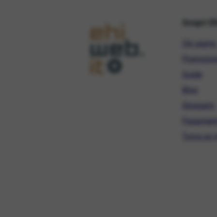
Scopri E
Chi siamo
Promozio
Guide
Blog
Glossario
Pagament
Trova un r