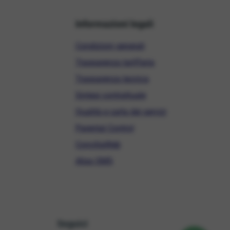
Informazioni legali
Condizioni generali
Trasparenza tariffaria
Trasparenza tecnica
Sintesi contrattuale
Qualità e carta dei servizi
Parental Control
ConciliaWeb
Alias SMS
Seguici