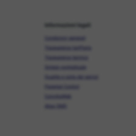
Informazioni legali
Condizioni generali
Trasparenza tariffaria
Trasparenza tecnica
Sintesi contrattuale
Qualità e carta dei servizi
Parental Control
ConciliaWeb
Alias SMS