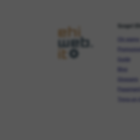
Scopri E
Chi siamo
Promozio
Guide
Blog
Glossario
Pagament
Trova un r