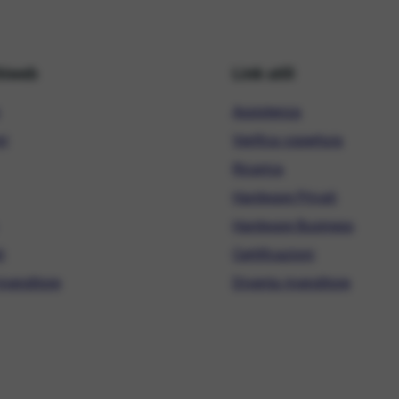
hiweb
Link utili
Assistenza
ni
Verifica copertura
Ricarica
Hardware Privati
Hardware Business
i
Certificazioni
ivenditore
Diventa rivenditore