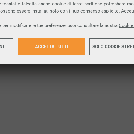
 tecnici e talvolta anche cookie di terze parti che potrebbero racco
 possono essere installati solo con il tuo consenso esplicito. Accet
 per modificare le tue preferenze, puoi consultare la nostra
Cookie 
etico
NI
ACCETTA TUTTI
SOLO COOKIE STRE
O
P
Q
R
S
T
U
V
W
X
Y
Z
Maggiori 
Maggiori 