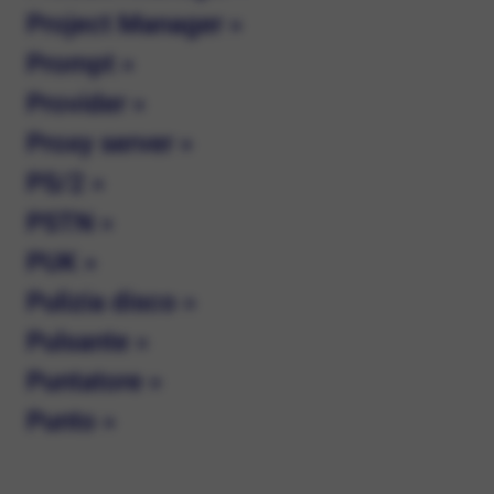
Project Manager »
Prompt »
Provider »
Proxy server »
PS/2 »
PSTN »
PUK »
Pulizia disco »
Pulsante »
Puntatore »
Punto »