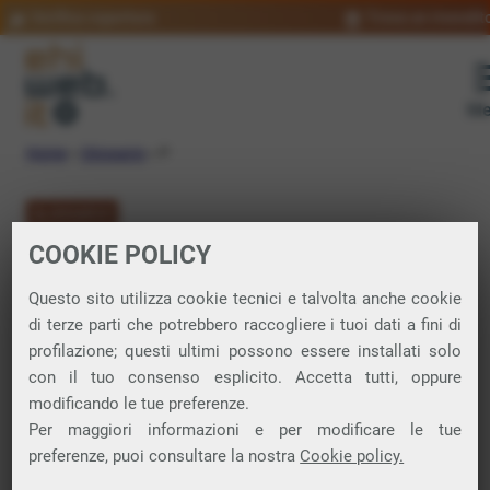
Verifica copertura
Trova un rivendit
Me
Home
»
Glossario
»
P
GLOSSARIO
COOKIE POLICY
Lettera P
Questo sito utilizza cookie tecnici e talvolta anche cookie
di terze parti che potrebbero raccogliere i tuoi dati a fini di
Di seguito trovi tutti i lemmi con la lettera P
profilazione; questi ultimi possono essere installati solo
con il tuo consenso esplicito. Accetta tutti, oppure
modificando le tue preferenze.
Pacchetti ICMP »
Per maggiori informazioni e per modificare le tue
preferenze, puoi consultare la nostra
Cookie policy.
Partnership »