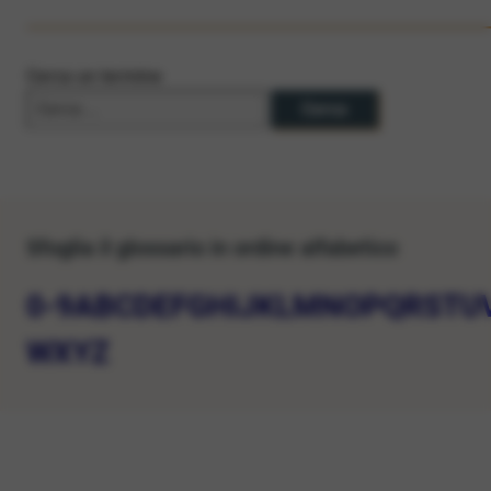
Cerca un termine
Sfoglia il glossario in ordine alfabetico
0-9
A
B
C
D
E
F
G
H
I
J
K
L
M
N
O
P
Q
R
S
T
U
W
X
Y
Z