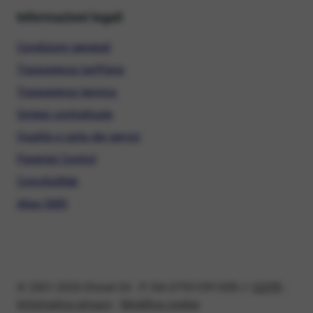
Informazioni legali
Condizioni generali
Trasparenza tariffaria
Trasparenza tecnica
Sintesi contrattuale
Qualità e carta dei servizi
Parental Control
ConciliaWeb
Alias SMS
© 2001-2026 Ehinet Srl - P. IVA 07931091008 //
GDPR
-
Informativa privacy
-
Modifica cookie