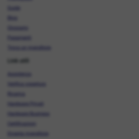
Guide
Blog
Glossario
Pagamenti
Trova un rivenditore
Link utili
Assistenza
Verifica copertura
Ricarica
Hardware Privati
Hardware Business
Certificazioni
Diventa rivenditore