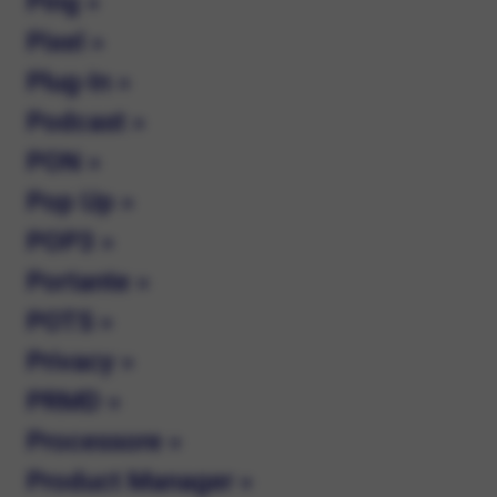
Ping »
Pixel »
Plug-In »
Podcast »
PON »
Pop Up »
POP3 »
Portante »
POTS »
Privacy »
PRMD »
Processore »
Product Manager »