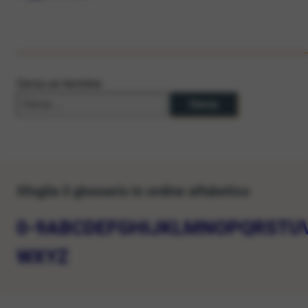
Cerca un termine
Sfoglia il glossario in ordine alfabetico
0-9
A
B
C
D
E
F
G
H
I
J
K
L
M
N
O
P
Q
R
S
T
U
W
X
Y
Z