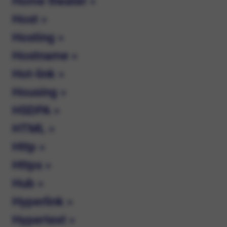
Home theater »
Host »
Hosting »
Hostname »
Hot-link »
Housing »
HSDPA »
HTML »
Http »
Https »
Hub »
Hyperlink »
Hypertext »