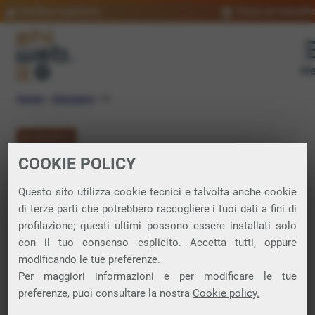
Verifica copertura
Trova un rivendit
Me
Home
»
Glossario
»
H
GLOSSARIO
COOKIE POLICY
Lettera H
Questo sito utilizza cookie tecnici e talvolta anche cookie
di terze parti che potrebbero raccogliere i tuoi dati a fini di
Di seguito trovi tutti i lemmi con la lettera H
profilazione; questi ultimi possono essere installati solo
con il tuo consenso esplicito. Accetta tutti, oppure
modificando le tue preferenze.
Hacker »
Per maggiori informazioni e per modificare le tue
preferenze, puoi consultare la nostra
Cookie policy.
Half duplex »