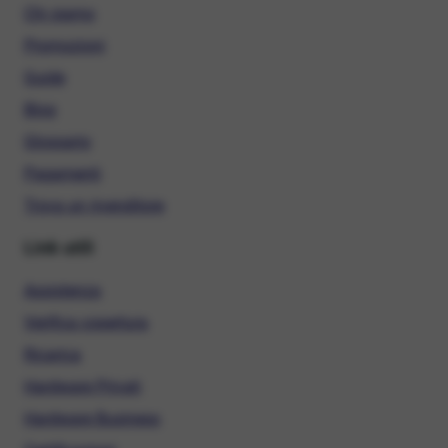
Chi siamo
Promozioni
Guide
Blog
Glossario
Pagamenti
Trova un rivenditore
Link utili
Assistenza
Verifica copertura
Ricarica
Hardware Privati
Hardware Business