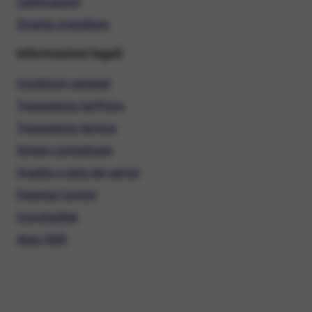
Certificazioni
Diventa rivenditore
Informazioni legali
Condizioni generali
Trasparenza tariffaria
Trasparenza tecnica
Sintesi contrattuale
Qualità e carta dei servizi
Parental Control
ConciliaWeb
Alias SMS