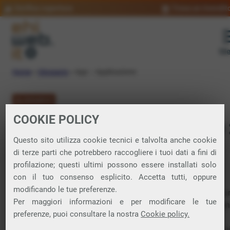
Verifica copertura
Trova un rivendit
Me
Home
»
Glossario
»
App – Applicazione
GLOSSARIO
COOKIE POLICY
App – Applicazione
Questo sito utilizza cookie tecnici e talvolta anche cookie
significato
di terze parti che potrebbero raccogliere i tuoi dati a fini di
profilazione; questi ultimi possono essere installati solo
con il tuo consenso esplicito. Accetta tutti, oppure
modificando le tue preferenze.
Software
progettato per eseguire una funzione specifica o u
Per maggiori informazioni e per modificare le tue
serie di funzioni su un dispositivo come uno smartphone, un
preferenze, puoi consultare la nostra
Cookie policy.
tablet o un computer.
Le app possono essere sviluppate per diversi obiettivi, tra cu