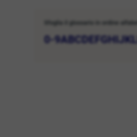
Sfoglia il glossario in ordine alfab
0-9
A
B
C
D
E
F
G
H
I
J
K