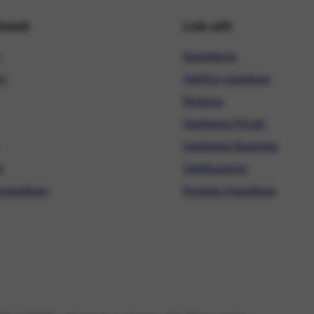
hiweb
Link utili
Assistenza
ni
Verifica copertura
Ricarica
Hardware Privati
Hardware Business
i
Certificazioni
ivenditore
Diventa rivenditore