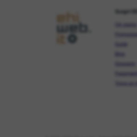
Scopri E
Chi siamo
Promozio
Guide
Blog
Glossario
Pagament
Trova un r