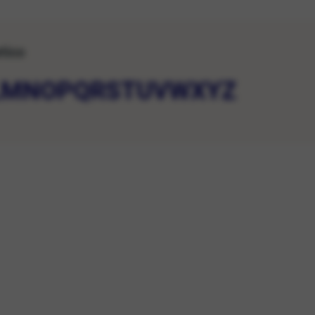
etico
L
M
N
O
P
Q
R
S
T
U
V
W
X
Y
Z