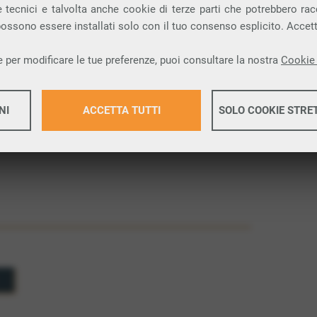
essa si è sviluppata
Internet
.
 tecnici e talvolta anche cookie di terze parti che potrebbero racco
egava quattro università: UCLA, Stanford Research
 possono essere installati solo con il tuo consenso esplicito. Accet
della Utah, permettendo la comunicazione e lo
. ARPANET ha introdotto il concetto di
 per modificare le tue preferenze, puoi consultare la nostra
Cookie 
 in pacchetti e li invia attraverso la rete in modo
 resilienza della comunicazione. Dismessa nel
novazioni hanno plasmato il moderno panorama
NI
ACCETTA TUTTI
SOLO COOKIE STRE
Maggiori 
Maggiori 