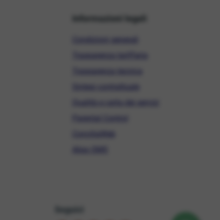
Informazioni legali
Condizioni generali
Trasparenza tariffaria
Trasparenza tecnica
Sintesi contrattuale
Qualità e carta dei servizi
Parental Control
ConciliaWeb
Alias SMS
Seguici