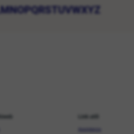
L
M
N
O
P
Q
R
S
T
U
V
W
X
Y
Z
hiweb
Link utili
Assistenza