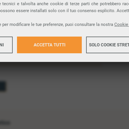
sfatte quando le risorse del sistema lo
 tecnici e talvolta anche cookie di terze parti che potrebbero racco
issione più recenti, il batch è un metodo che
 possono essere installati solo con il tuo consenso esplicito. Accet
 attivazione del protocollo, ottimizzando così
 per modificare le tue preferenze, puoi consultare la nostra
Cookie 
NI
ACCETTA TUTTI
SOLO COOKIE STRE
Maggiori 
Maggiori 
etico