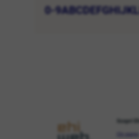
0-9
A
B
C
D
E
F
G
H
I
J
K
Scopri E
Chi siamo