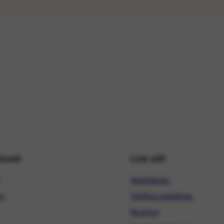
hiweb
Link utili
Assistenza
ni
Verifica copertura
Ricarica