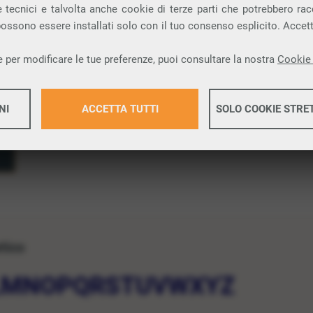
 tecnici e talvolta anche cookie di terze parti che potrebbero racco
 possono essere installati solo con il tuo consenso esplicito. Accet
 per modificare le tue preferenze, puoi consultare la nostra
Cookie 
NI
ACCETTA TUTTI
SOLO COOKIE STRE
Maggiori 
Maggiori 
etico
L
M
N
O
P
Q
R
S
T
U
V
W
X
Y
Z