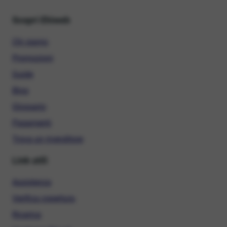
Scopri Ehiweb
Chi siamo
Promozioni
Guide
Blog
Glossario
Pagamenti
Trova un rivenditore
Link utili
Assistenza
Verifica copertura
Ricarica