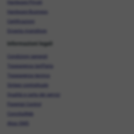
Hardware Privati
Hardware Business
Certificazioni
Diventa rivenditore
Informazioni legali
Condizioni generali
Trasparenza tariffaria
Trasparenza tecnica
Sintesi contrattuale
Qualità e carta dei servizi
Parental Control
ConciliaWeb
Alias SMS