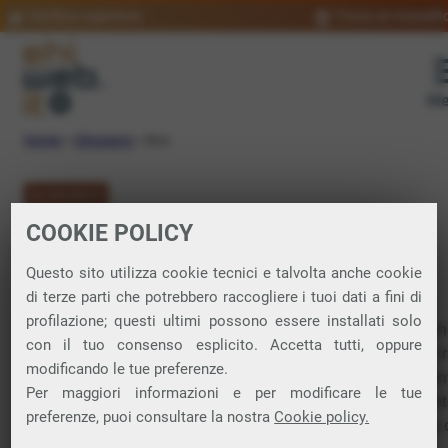
Verifica copertura
Trova un rivendit
Me
Home
»
Glossario
»
Bus
GLOSSARIO
COOKIE POLICY
Bus: significato
Questo sito utilizza cookie tecnici e talvolta anche cookie
di terze parti che potrebbero raccogliere i tuoi dati a fini di
profilazione; questi ultimi possono essere installati solo
Il termine deriva da una contrazione del latino “omnibus”, c
con il tuo consenso esplicito. Accetta tutti, oppure
significa “per tutti”. Il bus rappresenta un canale condiviso t
modificando le tue preferenze.
più dispositivi e consente il trasferimento dei dati tra elemen
Per maggiori informazioni e per modificare le tue
come la
memoria
, il processore, le schede video, audio, di ret
preferenze, puoi consultare la nostra
Cookie policy.
periferiche esterne, facilitando il funzionamento coordinato 