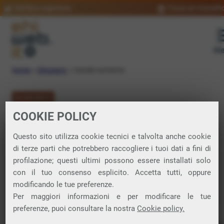
Verifica copertura
Trova un rivendit
Me
Home
»
Glossario
»
Canale numerico
GLOSSARIO
COOKIE POLICY
Canale numerico:
Questo sito utilizza cookie tecnici e talvolta anche cookie
significato
di terze parti che potrebbero raccogliere i tuoi dati a fini di
profilazione; questi ultimi possono essere installati solo
con il tuo consenso esplicito. Accetta tutti, oppure
modificando le tue preferenze.
Tipo di canale di comunicazione digitale utilizzato per
Per maggiori informazioni e per modificare le tue
trasmettere informazioni sotto forma di segnali numerici: i
preferenze, puoi consultare la nostra
Cookie policy.
canali numerici sono utilizzati in una vasta gamma di
applicazioni moderne per trasmettere dati come voce, video,