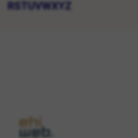
R
S
T
U
V
W
X
Y
Z