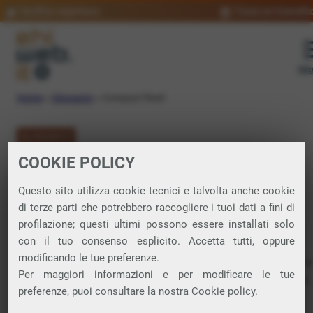
Verifica copertura
Trova un rivendit
Me
Home
»
Glossario
»
Compact flash
GLOSSARIO
COOKIE POLICY
Compact flash:
Questo sito utilizza cookie tecnici e talvolta anche cookie
significato
di terze parti che potrebbero raccogliere i tuoi dati a fini di
profilazione; questi ultimi possono essere installati solo
con il tuo consenso esplicito. Accetta tutti, oppure
modificando le tue preferenze.
Formato di scheda di memoria rimovibile tra i più rinomati e
Per maggiori informazioni e per modificare le tue
longevi, introdotto dall’azienda SanDisk negli anni Novanta.
preferenze, puoi consultare la nostra
Cookie policy.
È stato uno dei primi formati di schede di memoria flash,
utilizzato in una vasta gamma di dispositivi elettronici, in