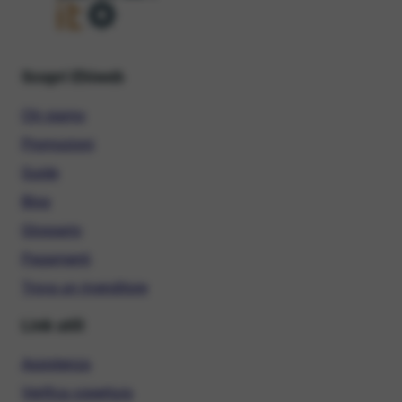
Scopri Ehiweb
Chi siamo
Promozioni
Guide
Blog
Glossario
Pagamenti
Trova un rivenditore
Link utili
Assistenza
Verifica copertura