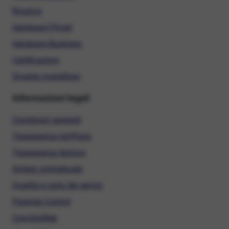
Ricarica
Hardware Privati
Hardware Business
Certificazioni
Diventa rivenditore
Informazioni legali
Condizioni generali
Trasparenza tariffaria
Trasparenza tecnica
Sintesi contrattuale
Qualità e carta dei servizi
Parental Control
ConciliaWeb