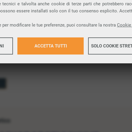
 tecnici e talvolta anche cookie di terze parti che potrebbero racco
conosciuti c’è
Zip
, utilizzato per comprimere file e
 possono essere installati solo con il tuo consenso esplicito. Accet
 per modificare le tue preferenze, puoi consultare la nostra
Cookie 
NI
ACCETTA TUTTI
SOLO COOKIE STRE
Maggiori 
Maggiori 
etico