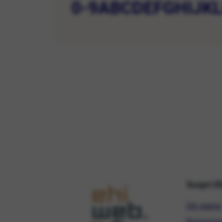
0-9
A
B
C
D
E
F
G
H
I
J
K
Scopri E
Chi siamo
Promozio