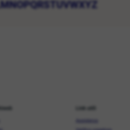
L
M
N
O
P
Q
R
S
T
U
V
W
X
Y
Z
hiweb
Link utili
Assistenza
ni
Verifica copertura