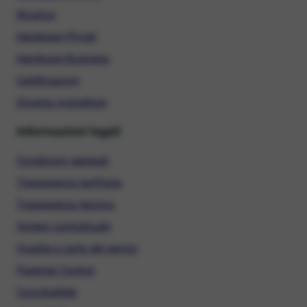
Ricarica
Hardware Privati
Hardware Business
Certificazioni
Diventa rivenditore
Informazioni legali
Condizioni generali
Trasparenza tariffaria
Trasparenza tecnica
Sintesi contrattuale
Qualità e carta dei servizi
Parental Control
ConciliaWeb