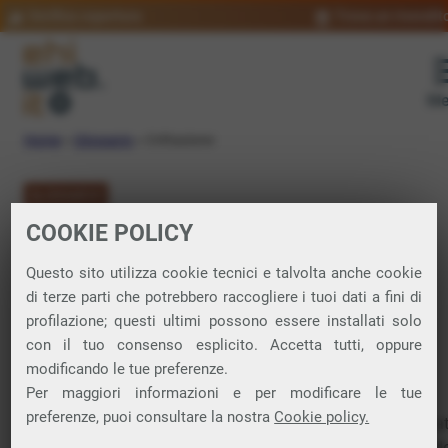
Verifica copertura
Trova un rivendit
Me
Home
»
Glossario
»
Crittazione
GLOSSARIO
COOKIE POLICY
Crittazione:
Questo sito utilizza cookie tecnici e talvolta anche cookie
significato
di terze parti che potrebbero raccogliere i tuoi dati a fini di
profilazione; questi ultimi possono essere installati solo
con il tuo consenso esplicito. Accetta tutti, oppure
modificando le tue preferenze.
Spesso usato come sinonimo di crittografia, si riferisce al
Per maggiori informazioni e per modificare le tue
processo di trasformazione di informazioni leggibili in un
preferenze, puoi consultare la nostra
Cookie policy.
formato codificato per proteggerle da accessi non autorizzat
Questo processo rende i dati inaccessibili a chi non possiede