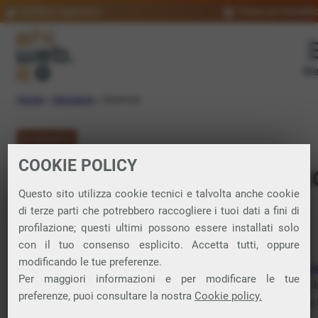
Verifica copertura
Trova un rivendit
Me
Home
»
Glossario
»
Daemon
GLOSSARIO
COOKIE POLICY
Daemon: significat
Questo sito utilizza cookie tecnici e talvolta anche cookie
di terze parti che potrebbero raccogliere i tuoi dati a fini di
profilazione; questi ultimi possono essere installati solo
Tipo di
software
che risiede in un
server
e funziona in
con il tuo consenso esplicito. Accetta tutti, oppure
background
per gestire varie richieste provenienti da altri
modificando le tue preferenze.
programmi o dispositivi, come i
browser
web o i
client di po
Per maggiori informazioni e per modificare le tue
elettronica
. Sono essenziali per il funzionamento continuo d
preferenze, puoi consultare la nostra
Cookie policy.
molti servizi di rete, poiché operano autonomamente, senza i