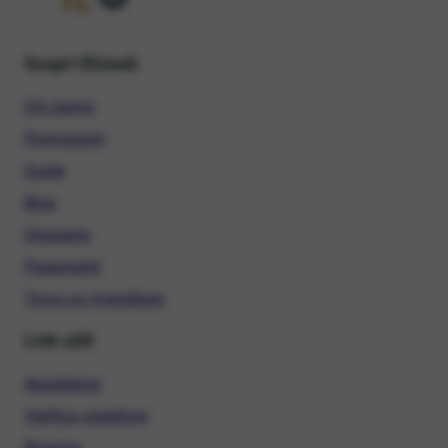
Scopri Ehiweb
Chi siamo
Promozioni
Guide
Blog
Glossario
Pagamenti
Trova un rivenditore
Link utili
Assistenza
Verifica copertura
Ricarica