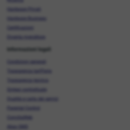
Hardware Privati
Hardware Business
Certificazioni
Diventa rivenditore
Informazioni legali
Condizioni generali
Trasparenza tariffaria
Trasparenza tecnica
Sintesi contrattuale
Qualità e carta dei servizi
Parental Control
ConciliaWeb
Alias SMS