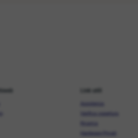
hiweb
Link utili
Assistenza
ni
Verifica copertura
Ricarica
Hardware Privati