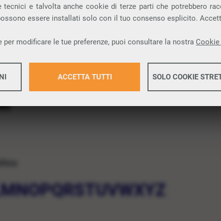
 tecnici e talvolta anche cookie di terze parti che potrebbero racco
 possono essere installati solo con il tuo consenso esplicito. Accet
 per modificare le tue preferenze, puoi consultare la nostra
Cookie 
NI
ACCETTA TUTTI
SOLO COOKIE STRE
Maggiori 
Maggiori 
etico
L
M
N
O
P
Q
R
S
T
U
V
W
X
Y
Z