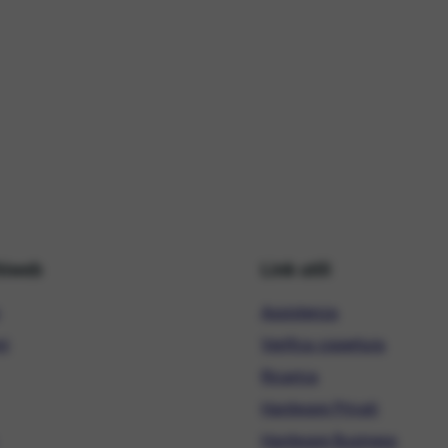
hiweb
Link utili
Assistenza
ni
Verifica copertura
Ricarica
Hardware Privati
Hardware Business