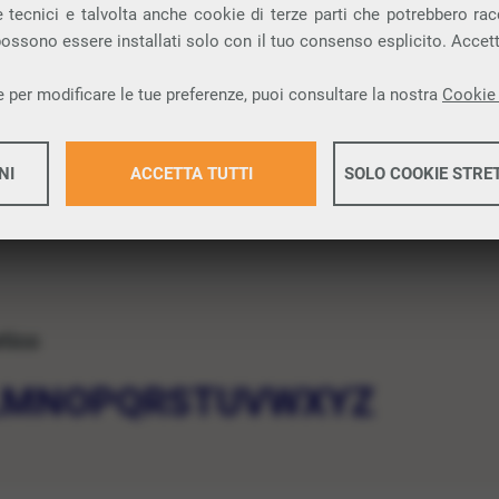
 tecnici e talvolta anche cookie di terze parti che potrebbero racco
 possono essere installati solo con il tuo consenso esplicito. Accet
 per modificare le tue preferenze, puoi consultare la nostra
Cookie 
NI
ACCETTA TUTTI
SOLO COOKIE STRE
Maggiori 
etico
Maggiori 
L
M
N
O
P
Q
R
S
T
U
V
W
X
Y
Z