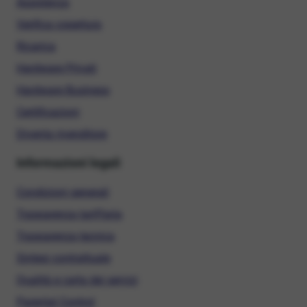
Assistenza
Verifica copertura
Ricarica
Hardware Privati
Hardware Business
Certificazioni
Diventa rivenditore
Informazioni legali
Condizioni generali
Trasparenza tariffaria
Trasparenza tecnica
Sintesi contrattuale
Qualità e carta dei servizi
Parental Control