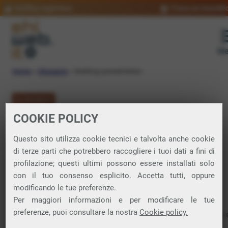
Verifica copertura
Trova un rivendit
Me
Home
»
Glossario
»
Desktop presentation
GLOSSARIO
COOKIE POLICY
Desktop
Questo sito utilizza cookie tecnici e talvolta anche cookie
presentation:
di terze parti che potrebbero raccogliere i tuoi dati a fini di
profilazione; questi ultimi possono essere installati solo
significato
con il tuo consenso esplicito. Accetta tutti, oppure
modificando le tue preferenze.
Per maggiori informazioni e per modificare le tue
preferenze, puoi consultare la nostra
Cookie policy.
Programmi
software
utilizzati per creare grafici, animazioni 
diapositive al computer, con l’obiettivo di illustrare