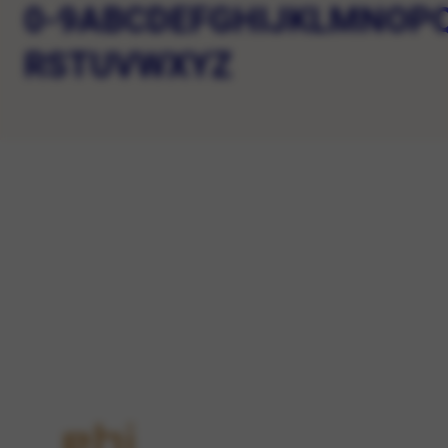
0-9
A
B
C
D
E
F
G
H
I
J
K
L
M
N
O
P
R
S
T
U
V
W
X
Y
Z