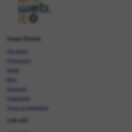
Scopri Ehiweb
Chi siamo
Promozioni
Guide
Blog
Glossario
Pagamenti
Trova un rivenditore
Link utili