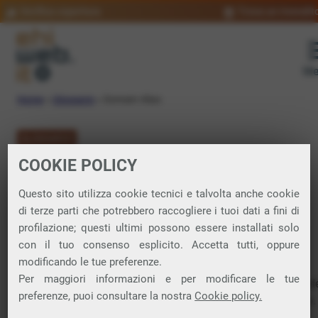
Verifica copertura
Trova un rivendit
Me
Home
»
Glossario
»
Domain Alias
GLOSSARIO
COOKIE POLICY
Domain Alias:
Questo sito utilizza cookie tecnici e talvolta anche cookie
significato
di terze parti che potrebbero raccogliere i tuoi dati a fini di
profilazione; questi ultimi possono essere installati solo
con il tuo consenso esplicito. Accetta tutti, oppure
modificando le tue preferenze.
Nome di
dominio
alternativo che punta allo stesso sito o
Per maggiori informazioni e per modificare le tue
servizio del dominio principale. In pratica, permette di acced
preferenze, puoi consultare la nostra
Cookie policy.
al medesimo contenuto utilizzando diversi nomi di dominio.
esempio: se venisse erroneamente digitato dall’utente,