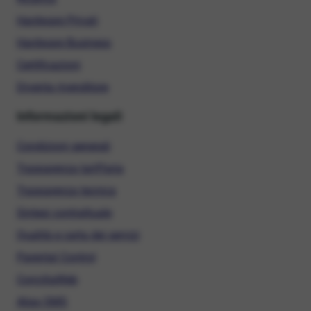
Hardware Privati
Hardware Business
Certificazioni
Diventa rivenditore
Informazioni legali
Condizioni generali
Trasparenza tariffaria
Trasparenza tecnica
Sintesi contrattuale
Qualità e carta dei servizi
Parental Control
ConciliaWeb
Alias SMS