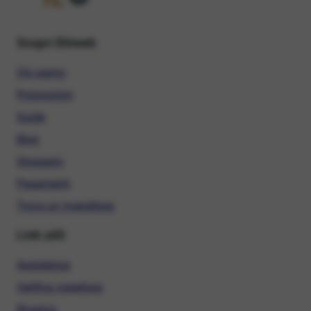
Scopri Ehiweb
Chi siamo
Promozioni
Guide
Blog
Glossario
Pagamenti
Trova un rivenditore
Link utili
Assistenza
Verifica copertura
Ricarica