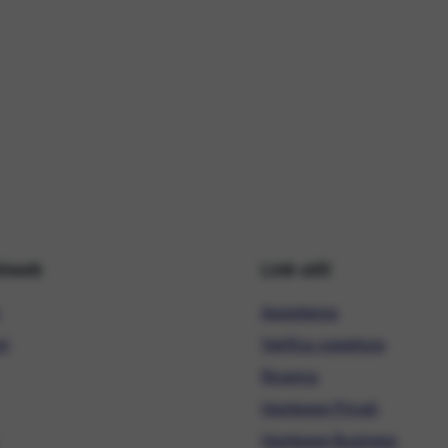
hiweb
Link utili
Assistenza
ni
Verifica copertura
Ricarica
Hardware Privati
Hardware Business