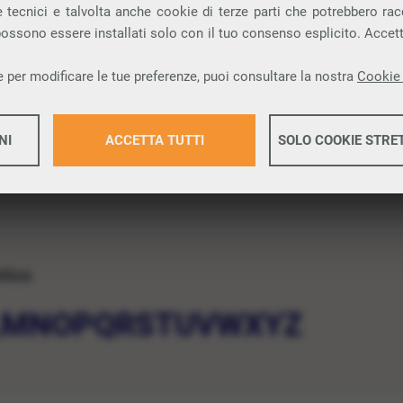
 tecnici e talvolta anche cookie di terze parti che potrebbero racco
 possono essere installati solo con il tuo consenso esplicito. Accet
 per modificare le tue preferenze, puoi consultare la nostra
Cookie 
NI
ACCETTA TUTTI
SOLO COOKIE STRE
Maggiori 
etico
Maggiori 
L
M
N
O
P
Q
R
S
T
U
V
W
X
Y
Z