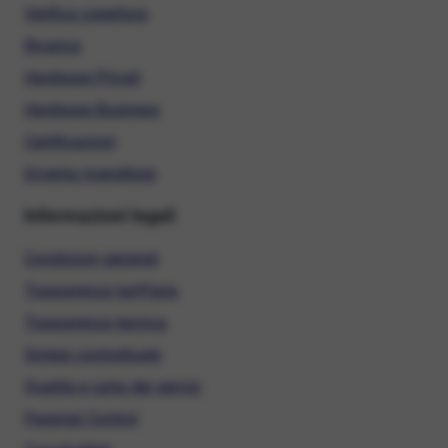
Verifica copertura
Ricarica
Hardware Privati
Hardware Business
Certificazioni
Diventa rivenditore
Informazioni legali
Condizioni generali
Trasparenza tariffaria
Trasparenza tecnica
Sintesi contrattuale
Qualità e carta dei servizi
Parental Control