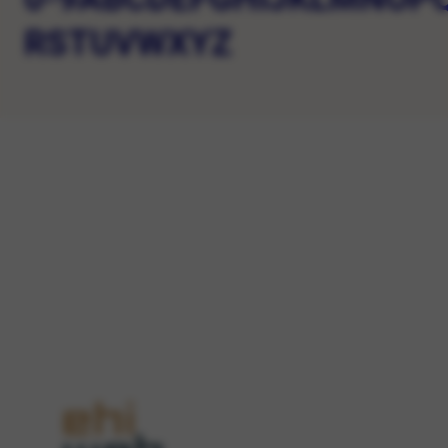
R
S
T
U
V
W
X
Y
Z