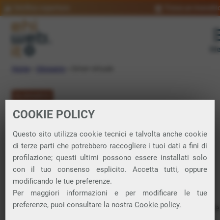
Verifica copertura
Trova un rivendit
Me
Home
»
Glossario
»
Driver virtuale
GLOSSARIO
COOKIE POLICY
Driver virtuale:
Questo sito utilizza cookie tecnici e talvolta anche cookie
significato
di terze parti che potrebbero raccogliere i tuoi dati a fini di
profilazione; questi ultimi possono essere installati solo
con il tuo consenso esplicito. Accetta tutti, oppure
modificando le tue preferenze.
Software
che crea una rappresentazione virtuale di un
Per maggiori informazioni e per modificare le tue
dispositivo
hardware
o di una funzionalità specifica.
preferenze, puoi consultare la nostra
Cookie policy.
Questo tipo di driver interagisce con il
sistema operativo
e le
applicazioni come se fosse un driver di hardware reale, ma