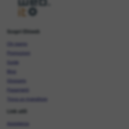
Scopri Ehiweb
Chi siamo
Promozioni
Guide
Blog
Glossario
Pagamenti
Trova un rivenditore
Link utili
Assistenza