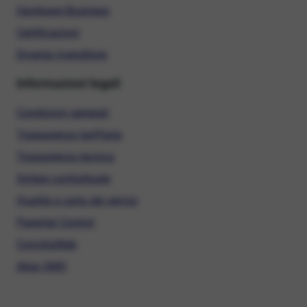
Hardware Business
Certificazioni
Diventa rivenditore
Informazioni legali
Condizioni generali
Trasparenza tariffaria
Trasparenza tecnica
Sintesi contrattuale
Qualità e carta dei servizi
Parental Control
ConciliaWeb
Alias SMS