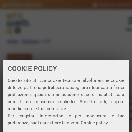
Verifica copertura
Trova un rivendit
Me
Home
»
Glossario
»
DVD
GLOSSARIO
COOKIE POLICY
DVD: significato
Questo sito utilizza cookie tecnici e talvolta anche cookie
di terze parti che potrebbero raccogliere i tuoi dati a fini di
profilazione; questi ultimi possono essere installati solo
Il termine indica sia un supporto fisico sia uno standard. I 
con il tuo consenso esplicito. Accetta tutti, oppure
sono dischi ottici molto simili ai classici
CD-ROM
ma posso
modificando le tue preferenze.
contenere una quantità di informazioni nettamente superiore
Per maggiori informazioni e per modificare le tue
4,7 GB per lato, per un totale di 9,4 GB per disco (i DVD pos
preferenze, puoi consultare la nostra
Cookie policy.
essere utilizzati su entrambi i lati).