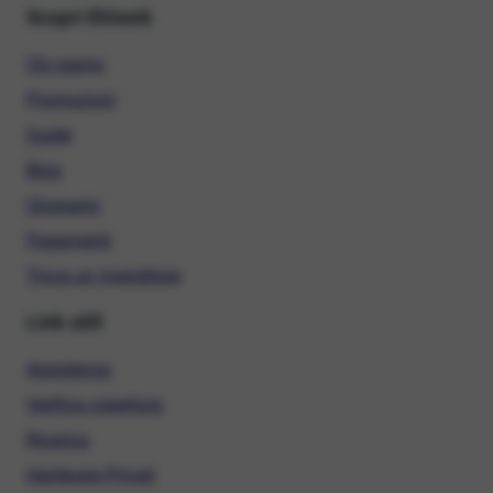
Scopri Ehiweb
Chi siamo
Promozioni
Guide
Blog
Glossario
Pagamenti
Trova un rivenditore
Link utili
Assistenza
Verifica copertura
Ricarica
Hardware Privati