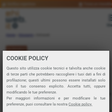
Verifica copertura
Trova un rivendit
Me
Home
»
Glossario
»
Extranet
GLOSSARIO
COOKIE POLICY
Extranet:
Questo sito utilizza cookie tecnici e talvolta anche cookie
significato
di terze parti che potrebbero raccogliere i tuoi dati a fini di
profilazione; questi ultimi possono essere installati solo
con il tuo consenso esplicito. Accetta tutti, oppure
modificando le tue preferenze.
Rete
basata su tecnologia
TCP/IP
che estende e connette le 
Per maggiori informazioni e per modificare le tue
locali aziendali con reti esterne, come quelle di partner
preferenze, puoi consultare la nostra
Cookie policy.
commerciali o fornitori.
A differenza di una rete interna (
intranet
), l’extranet è proget