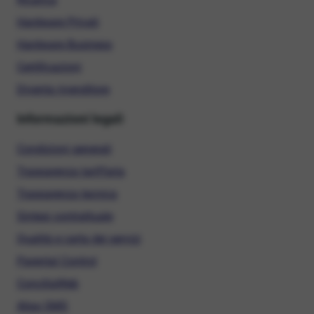
Hardware Privati
Hardware Business
Certificazioni
Diventa rivenditore
Informazioni legali
Condizioni generali
Trasparenza tariffaria
Trasparenza tecnica
Sintesi contrattuale
Qualità e carta dei servizi
Parental Control
ConciliaWeb
Alias SMS