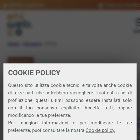
Verifica copertura
Trova un rivendit
Me
Home
»
Glossario
»
GTLD
GLOSSARIO
COOKIE POLICY
GTLD: significato
Questo sito utilizza cookie tecnici e talvolta anche cookie
di terze parti che potrebbero raccogliere i tuoi dati a fini di
profilazione; questi ultimi possono essere installati solo
Generic Top-Level Domain. Tipo di
dominio
di primo livello
con il tuo consenso esplicito. Accetta tutti, oppure
utilizzato nel sistema di nomi di dominio di
internet
.
modificando le tue preferenze.
I gTLD comprendono domini generici come .com, .org, .net, 
Per maggiori informazioni e per modificare le tue
nuovi domini come .xyz, .online, o .tech. A differenza dei
cc
preferenze, puoi consultare la nostra
Cookie policy.
(Country Code Top-Level Domain), che sono associati a pae