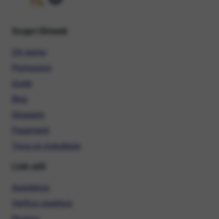
Scopri Ehiweb
Chi siamo
Promozioni
Guide
Blog
Glossario
Pagamenti
Trova un rivenditore
Link utili
Assistenza
Verifica copertura
Ricarica