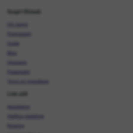
Scopri Ehiweb
Chi siamo
Promozioni
Guide
Blog
Glossario
Pagamenti
Trova un rivenditore
Link utili
Assistenza
Verifica copertura
Ricarica