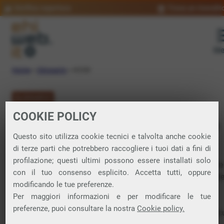
Verifica copertura
Trova un rivendit
Me
Home
»
Glossario
»
ICCID
GLOSSARIO
COOKIE POLICY
ICCID: significato
Questo sito utilizza cookie tecnici e talvolta anche cookie
di terze parti che potrebbero raccogliere i tuoi dati a fini di
profilazione; questi ultimi possono essere installati solo
Integrated Circuit Card ID. Numero composto da 19 cifre che
con il tuo consenso esplicito. Accetta tutti, oppure
identifica in maniera univoca la
SIM
del telefono. È una dell
modificando le tue preferenze.
informazioni da fornire all’operatore telefonico in caso di
Per maggiori informazioni e per modificare le tue
portabilità del numero.
preferenze, puoi consultare la nostra
Cookie policy.
Il codice ICCID si trova sul retro della SIM oppure tramite al