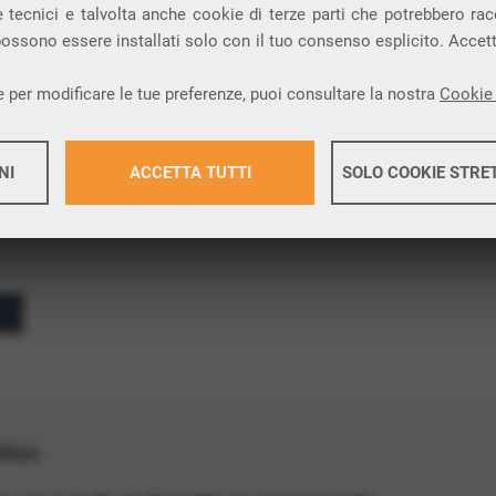
degli indirizzi IP:
IPv4
, composto da quattro
 tecnici e talvolta anche cookie di terze parti che potrebbero racco
 e
IPv6
, introdotto per aumentare la disponibilità di
 possono essere installati solo con il tuo consenso esplicito. Accet
 per modificare le tue preferenze, puoi consultare la nostra
Cookie 
NI
ACCETTA TUTTI
SOLO COOKIE STRE
Maggiori 
Maggiori 
etico