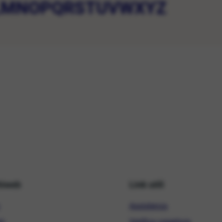
L
M
N
O
P
Q
R
S
T
U
V
W
X
Y
Z
hiweb
Link utili
Assistenza
ni
Verifica copertura