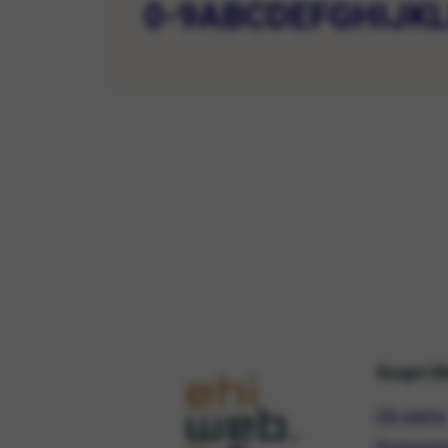
0-9
A
B
C
D
E
F
G
H
I
J
K
Scopri E
Chi siamo
Promozio