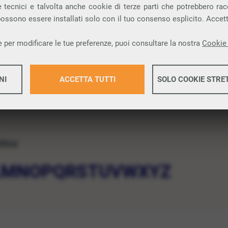
 tecnici e talvolta anche cookie di terze parti che potrebbero racco
 possono essere installati solo con il tuo consenso esplicito. Accet
 per modificare le tue preferenze, puoi consultare la nostra
Cookie 
NI
ACCETTA TUTTI
SOLO COOKIE STRE
Maggiori 
etico
Maggiori 
L
M
N
O
P
Q
R
S
T
U
V
W
X
Y
Z