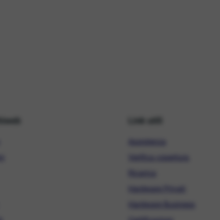
hiweb
Link utili
Assistenza
ni
Verifica copertura
Ricarica
Hardware Privati
Hardware Business