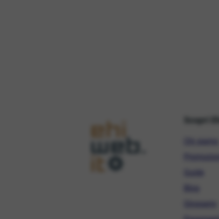
Scopri E
Chi siamo
Promozio
Guide
Blog
Glossario