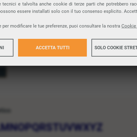
 scambio di informazioni tra elementi diversi.
 tecnici e talvolta anche cookie di terze parti che potrebbero racco
 possono essere installati solo con il tuo consenso esplicito. Accet
 per modificare le tue preferenze, puoi consultare la nostra
Cookie 
NI
ACCETTA TUTTI
SOLO COOKIE STRE
Maggiori 
Maggiori 
etico
L
M
N
O
P
Q
R
S
T
U
V
W
X
Y
Z