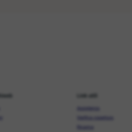
hiweb
Link utili
Assistenza
ni
Verifica copertura
Ricarica