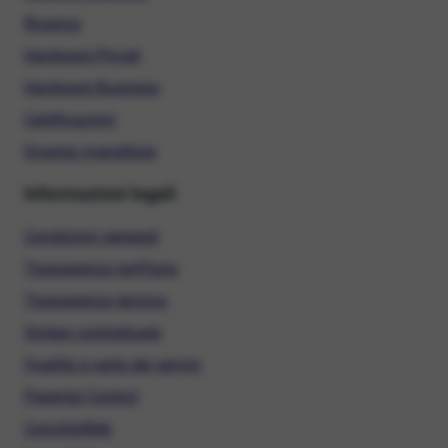
Ricarica
Hardware Privati
Hardware Business
Certificazioni
Diventa rivenditore
Informazioni legali
Condizioni generali
Trasparenza tariffaria
Trasparenza tecnica
Sintesi contrattuale
Qualità e carta dei servizi
Parental Control
ConciliaWeb