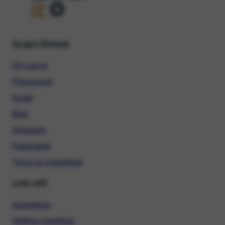
Scopri Ehiweb
Chi siamo
Promozioni
Guide
Blog
Glossario
Pagamenti
Trova un rivenditore
Link utili
Assistenza
Verifica copertura