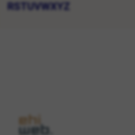
R
S
T
U
V
W
X
Y
Z