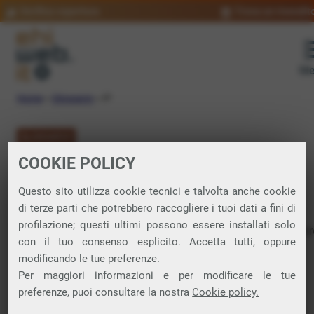
Verifica copertura
Trova un rivendit
Me
Home
»
Glossario
»
IP
GLOSSARIO
COOKIE POLICY
IP: significato
Questo sito utilizza cookie tecnici e talvolta anche cookie
di terze parti che potrebbero raccogliere i tuoi dati a fini di
profilazione; questi ultimi possono essere installati solo
Internet Protocol. Protocollo usato per indirizzare e instradar
con il tuo consenso esplicito. Accetta tutti, oppure
pacchetti di dati attraverso le reti come
internet
.
modificando le tue preferenze.
L’indirizzo IP identifica in modo univoco ogni dispositivo
Per maggiori informazioni e per modificare le tue
connesso alla
rete
, permettendo la comunicazione tra
preferenze, puoi consultare la nostra
Cookie policy.
computer,
server
e altri dispositivi. Esistono due versioni