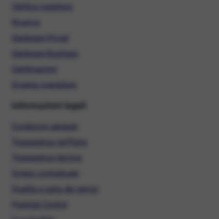
Verifica copertura
Ricarica
Hardware Privati
Hardware Business
Certificazioni
Diventa rivenditore
Informazioni legali
Condizioni generali
Trasparenza tariffaria
Trasparenza tecnica
Sintesi contrattuale
Qualità e carta dei servizi
Parental Control