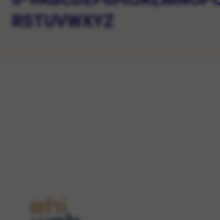
R
S
T
U
V
W
X
Y
Z