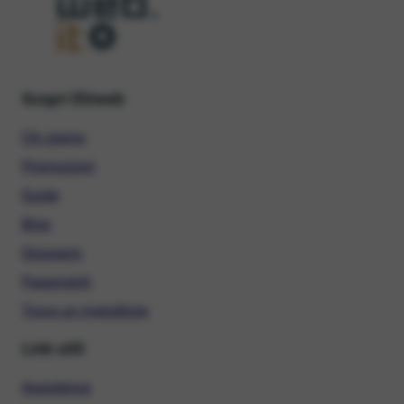
Scopri Ehiweb
Chi siamo
Promozioni
Guide
Blog
Glossario
Pagamenti
Trova un rivenditore
Link utili
Assistenza