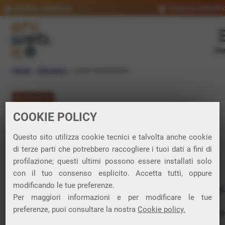
Verifica copertura
Trova un rivendit
Me
Home
»
Glossario
»
Linea commutata
GLOSSARIO
COOKIE POLICY
Linea commutata:
Questo sito utilizza cookie tecnici e talvolta anche cookie
significato
di terze parti che potrebbero raccogliere i tuoi dati a fini di
profilazione; questi ultimi possono essere installati solo
con il tuo consenso esplicito. Accetta tutti, oppure
modificando le tue preferenze.
Elemento fondamentale della storia delle
telecomunicazioni
,
Per maggiori informazioni e per modificare le tue
perché ha rappresentato il modo tradizionale di stabilire
preferenze, puoi consultare la nostra
Cookie policy.
comunicazioni telefoniche. Un’applicazione storica delle lin
commutate è stata il
dial-up
, tecnologia che consentiva la