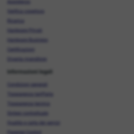
Assistenza
Verifica copertura
Ricarica
Hardware Privati
Hardware Business
Certificazioni
Diventa rivenditore
Informazioni legali
Condizioni generali
Trasparenza tariffaria
Trasparenza tecnica
Sintesi contrattuale
Qualità e carta dei servizi
Parental Control