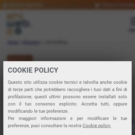
Verifica copertura
Trova un rivendit
Me
Home
»
Glossario
»
Link building
GLOSSARIO
COOKIE POLICY
Link building:
Questo sito utilizza cookie tecnici e talvolta anche cookie
significato
di terze parti che potrebbero raccogliere i tuoi dati a fini di
profilazione; questi ultimi possono essere installati solo
con il tuo consenso esplicito. Accetta tutti, oppure
modificando le tue preferenze.
Strategia
SEO
(Search Engine Optimization) che mira a
Per maggiori informazioni e per modificare le tue
migliorare la posizione di un sito web nei risultati dei
motori 
preferenze, puoi consultare la nostra
Cookie policy.
ricerca
grazie alla creazione di
link
esterni (
backlink
) che
puntano al sito in questione. Un backlink è un collegamento