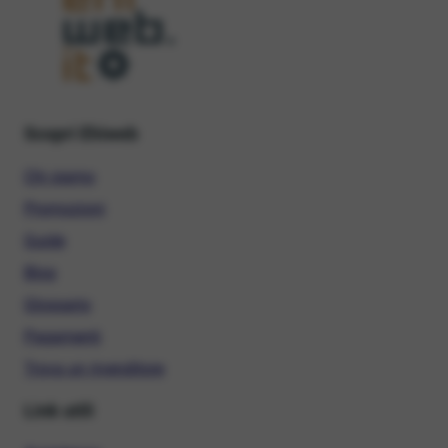
Scopri Ehiweb
Chi siamo
Promozioni
Guide
Blog
Glossario
Pagamenti
Trova un rivenditore
Link utili