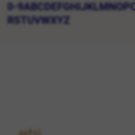
0-9
A
B
C
D
E
F
G
H
I
J
K
L
M
N
O
P
R
S
T
U
V
W
X
Y
Z