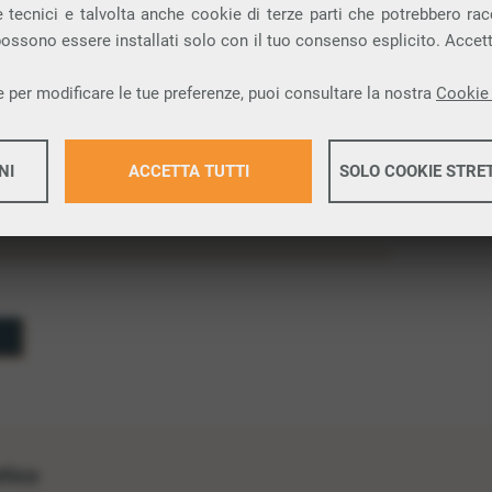
 tecnici e talvolta anche cookie di terze parti che potrebbero racco
ti per il tuo dominio. Se un tuo cliente invia una e-
 possono essere installati solo con il tuo consenso esplicito. Accet
gurati, l’
account
di catch-all riceverà in ogni caso
 persa.
 per modificare le tue preferenze, puoi consultare la nostra
Cookie 
NI
ACCETTA TUTTI
SOLO COOKIE STRE
Maggiori 
Maggiori 
etico