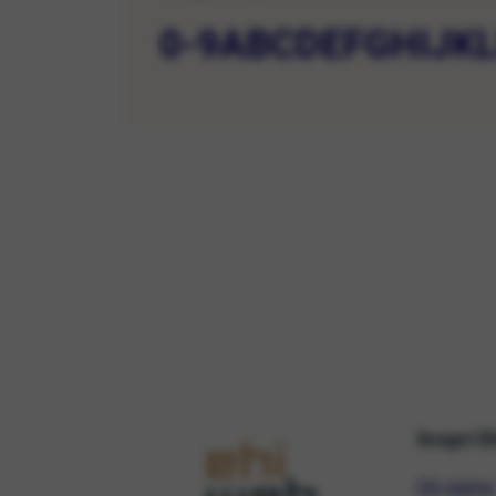
0-9
A
B
C
D
E
F
G
H
I
J
K
Scopri E
Chi siamo