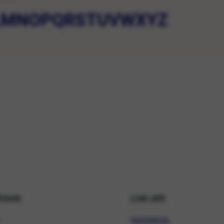
L
M
N
O
P
Q
R
S
T
U
V
W
X
Y
Z
hiweb
Link utili
Assistenza