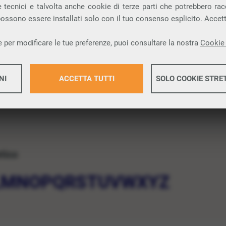
 tecnici e talvolta anche cookie di terze parti che potrebbero racco
 possono essere installati solo con il tuo consenso esplicito. Accet
 per modificare le tue preferenze, puoi consultare la nostra
Cookie 
NI
ACCETTA TUTTI
SOLO COOKIE STRE
Maggiori 
etico
Maggiori 
L
M
N
O
P
Q
R
S
T
U
V
W
X
Y
Z