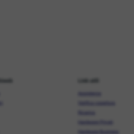
hiweb
Link utili
Assistenza
ni
Verifica copertura
Ricarica
Hardware Privati
Hardware Business