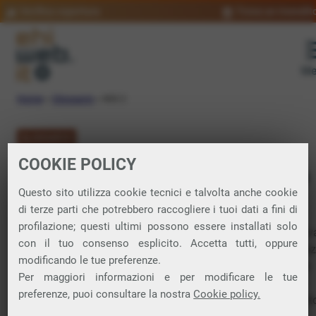
Verifica copertura
Trova un rivendit
Me
Home
»
Glossario
»
NIS 2
GLOSSARIO
COOKIE POLICY
NIS 2: significato
Questo sito utilizza cookie tecnici e talvolta anche cookie
di terze parti che potrebbero raccogliere i tuoi dati a fini di
profilazione; questi ultimi possono essere installati solo
La Direttiva NIS2 (Direttiva (UE) 2022/2555) è una normativ
con il tuo consenso esplicito. Accetta tutti, oppure
dell’Unione Europea che ha l’obiettivo di migliorare la sicure
modificando le tue preferenze.
informatica (
cybersecurity
) delle infrastrutture critiche e dei
Per maggiori informazioni e per modificare le tue
servizi essenziali. Sostituisce la precedente Direttiva NIS e
preferenze, puoi consultare la nostra
Cookie policy.
stabilisce una serie di obblighi per una vasta gamma di setto