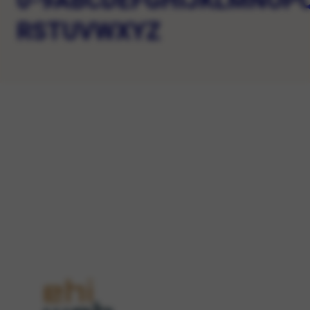
0-9
A
B
C
D
E
F
G
H
I
J
K
L
M
N
O
P
R
S
T
U
V
W
X
Y
Z