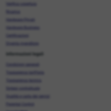
Verifica copertura
Ricarica
Hardware Privati
Hardware Business
Certificazioni
Diventa rivenditore
Informazioni legali
Condizioni generali
Trasparenza tariffaria
Trasparenza tecnica
Sintesi contrattuale
Qualità e carta dei servizi
Parental Control