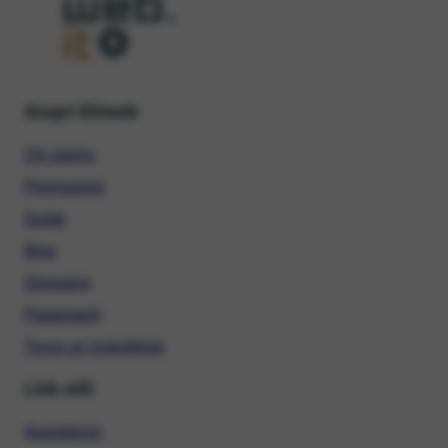
Scopri Ehiweb
Chi siamo
Promozioni
Guide
Blog
Glossario
Pagamenti
Trova un rivenditore
Link utili
Assistenza