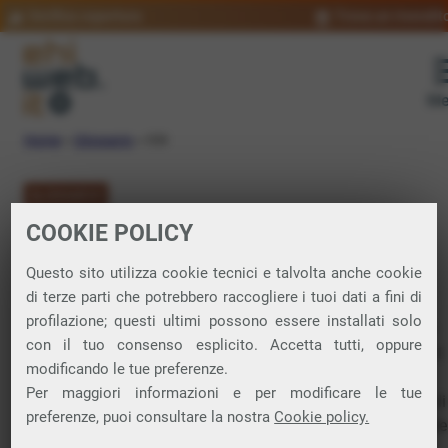
Verifica copertura
Trova un rivendit
Me
Home
»
Glossario
»
OSI
GLOSSARIO
COOKIE POLICY
OSI: significato
Questo sito utilizza cookie tecnici e talvolta anche cookie
di terze parti che potrebbero raccogliere i tuoi dati a fini di
profilazione; questi ultimi possono essere installati solo
Open Systems Interconnection. È un modello che definisce
con il tuo consenso esplicito. Accetta tutti, oppure
come i diversi componenti di
rete
dovrebbero comunicare. Il
modificando le tue preferenze.
modello OSI è suddiviso in sette livelli, ciascuno dei quali
Per maggiori informazioni e per modificare le tue
svolge funzioni specifiche nel processo di comunicazione di
preferenze, puoi consultare la nostra
Cookie policy.
rete, dalla trasmissione fisica dei dati fino alla gestione delle