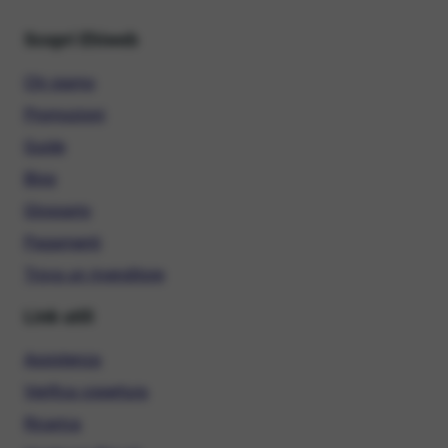
Scopri Ehiweb
Chi siamo
Promozioni
Guide
Blog
Glossario
Pagamenti
Trova un rivenditore
Link utili
Assistenza
Verifica copertura
Ricarica