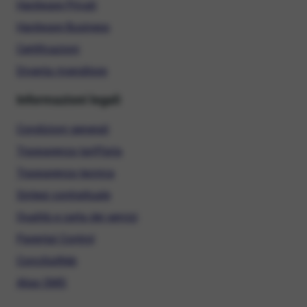
Hardware Privati
Hardware Business
Certificazioni
Diventa rivenditore
Informazioni legali
Condizioni generali
Trasparenza tariffaria
Trasparenza tecnica
Sintesi contrattuale
Qualità e carta dei servizi
Parental Control
ConciliaWeb
Alias SMS