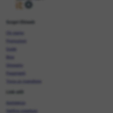
Scopri Ehiweb
Chi siamo
Promozioni
Guide
Blog
Glossario
Pagamenti
Trova un rivenditore
Link utili
Assistenza
Verifica copertura