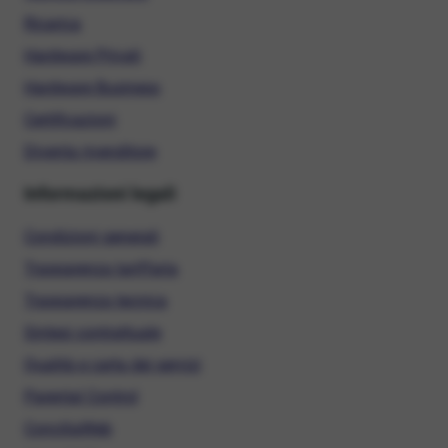
Ricarica
Hardware Privati
Hardware Business
Certificazioni
Diventa rivenditore
Informazioni legali
Condizioni generali
Trasparenza tariffaria
Trasparenza tecnica
Sintesi contrattuale
Qualità e carta dei servizi
Parental Control
ConciliaWeb