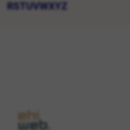
R
S
T
U
V
W
X
Y
Z