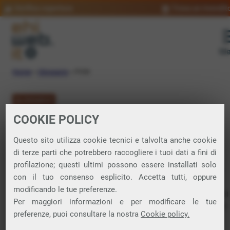
Verifica copertura
Trova un rivendit
Me
Home
»
Glossario
»
PON
GLOSSARIO
COOKIE POLICY
PON: significato
Questo sito utilizza cookie tecnici e talvolta anche cookie
di terze parti che potrebbero raccogliere i tuoi dati a fini di
profilazione; questi ultimi possono essere installati solo
Passive Optical Network. Tecnologia di
telecomunicazioni
con il tuo consenso esplicito. Accetta tutti, oppure
usata per fornire collegamento in
fibra ottica
.
modificando le tue preferenze.
Le reti PON sono caratterizzate dall’uso di componenti ottici
Per maggiori informazioni e per modificare le tue
passivi, che non richiedono alimentazione elettrica e quindi
preferenze, puoi consultare la nostra
Cookie policy.
sono più economiche e facili da mantenere rispetto ai