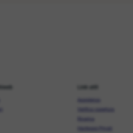
hiweb
Link utili
Assistenza
ni
Verifica copertura
Ricarica
Hardware Privati