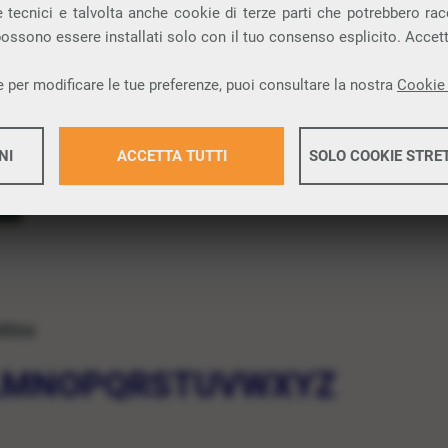
 tecnici e talvolta anche cookie di terze parti che potrebbero racco
 possono essere installati solo con il tuo consenso esplicito. Accet
 per modificare le tue preferenze, puoi consultare la nostra
Cookie 
NI
ACCETTA TUTTI
SOLO COOKIE STRE
Maggiori 
Maggiori 
etico
L
M
N
O
P
Q
R
S
T
U
V
W
X
Y
Z