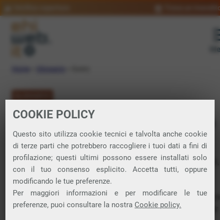
Verifica copertura
Trova un rivendit
Me
Home
»
Glossario
»
Query
GLOSSARIO
COOKIE POLICY
Query: significato
Questo sito utilizza cookie tecnici e talvolta anche cookie
di terze parti che potrebbero raccogliere i tuoi dati a fini di
profilazione; questi ultimi possono essere installati solo
Interrogazione o richiesta di informazioni a una base di dati,
con il tuo consenso esplicito. Accetta tutti, oppure
sistema di gestione di
database
o un
motore di ricerca
.
modificando le tue preferenze.
Le query vengono utilizzate per recuperare, modificare o
Per maggiori informazioni e per modificare le tue
eliminare dati memorizzati, e sono scritte in un linguaggio di
preferenze, puoi consultare la nostra
Cookie policy.
query specifico, come SQL (Structured Query Language) per 