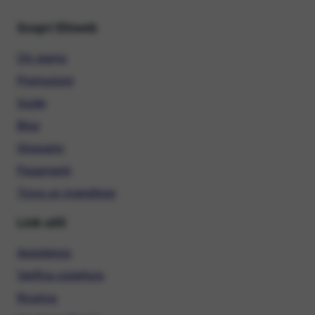
Scopri Ehiweb
Chi siamo
Promozioni
Guide
Blog
Glossario
Pagamenti
Trova un rivenditore
Link utili
Assistenza
Verifica copertura
Ricarica