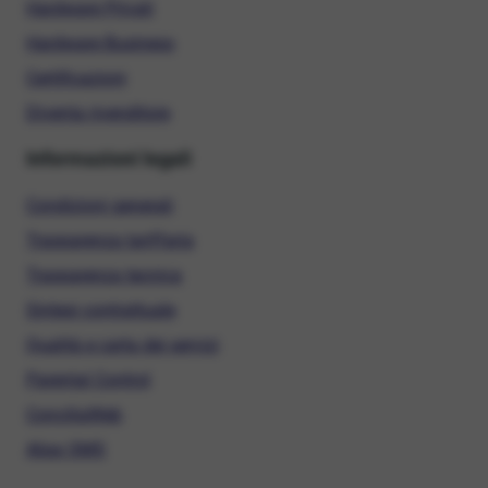
Hardware Privati
Hardware Business
Certificazioni
Diventa rivenditore
Informazioni legali
Condizioni generali
Trasparenza tariffaria
Trasparenza tecnica
Sintesi contrattuale
Qualità e carta dei servizi
Parental Control
ConciliaWeb
Alias SMS