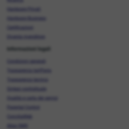
Hardware Privati
Hardware Business
Certificazioni
Diventa rivenditore
Informazioni legali
Condizioni generali
Trasparenza tariffaria
Trasparenza tecnica
Sintesi contrattuale
Qualità e carta dei servizi
Parental Control
ConciliaWeb
Alias SMS