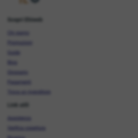
Scopri Ehiweb
Chi siamo
Promozioni
Guide
Blog
Glossario
Pagamenti
Trova un rivenditore
Link utili
Assistenza
Verifica copertura
Ricarica