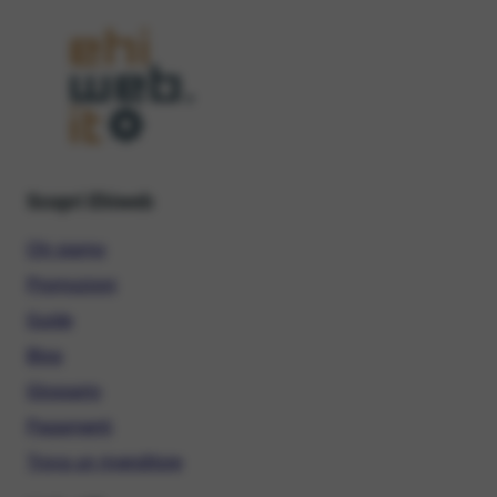
Scopri Ehiweb
Chi siamo
Promozioni
Guide
Blog
Glossario
Pagamenti
Trova un rivenditore