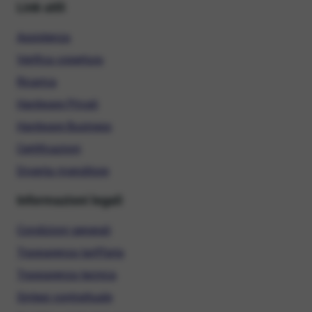
Link utili
Assistenza
Verifica copertura
Ricarica
Hardware Privati
Hardware Business
Certificazioni
Diventa rivenditore
Informazioni legali
Condizioni generali
Trasparenza tariffaria
Trasparenza tecnica
Sintesi contrattuale