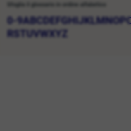
Sfoglia il glossario in ordine alfabetico
0-9
A
B
C
D
E
F
G
H
I
J
K
L
M
N
O
P
R
S
T
U
V
W
X
Y
Z