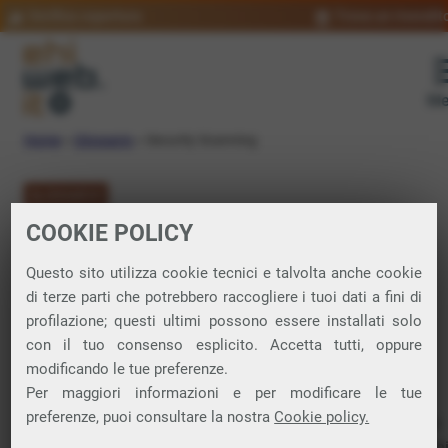
Verifica copertura
Trova un rivendit
Me
Home
»
Glossario
»
Security Scanning
GLOSSARIO
COOKIE POLICY
Security Scanning:
Questo sito utilizza cookie tecnici e talvolta anche cookie
significato
di terze parti che potrebbero raccogliere i tuoi dati a fini di
profilazione; questi ultimi possono essere installati solo
con il tuo consenso esplicito. Accetta tutti, oppure
modificando le tue preferenze.
Servizio che permette di avere un quadro aggiornato della
Per maggiori informazioni e per modificare le tue
sicurezza della propria
Net
.
preferenze, puoi consultare la nostra
Cookie policy.
È fondamentale per sapere in ogni momento quali elementi
della propria rete siano visibili e possibile oggetto di attacchi