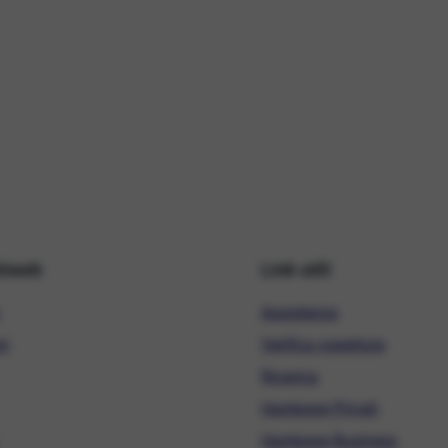
hiweb
Link utili
Assistenza
ni
Verifica copertura
Ricarica
Hardware Privati
Hardware Business