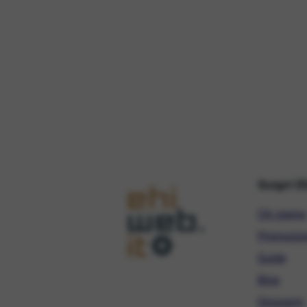
Scopri E
Chi siamo
Promozio
Guide
Blog
Glossario