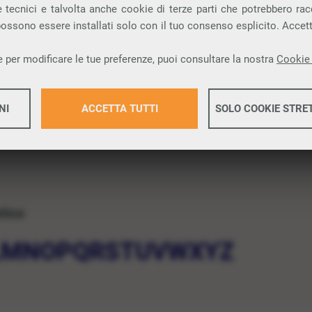
 tecnici e talvolta anche cookie di terze parti che potrebbero racco
 possono essere installati solo con il tuo consenso esplicito. Accet
 per modificare le tue preferenze, puoi consultare la nostra
Cookie 
NI
ACCETTA TUTTI
SOLO COOKIE STRE
Maggiori 
etico
Maggiori 
L
M
N
O
P
Q
R
S
T
U
V
W
X
Y
Z