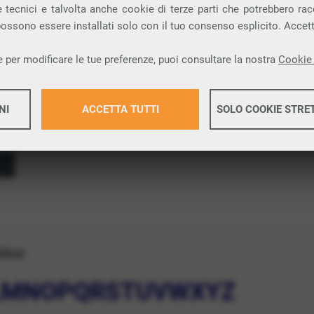
 tecnici e talvolta anche cookie di terze parti che potrebbero racco
 possono essere installati solo con il tuo consenso esplicito. Accet
 per modificare le tue preferenze, puoi consultare la nostra
Cookie 
NI
ACCETTA TUTTI
SOLO COOKIE STRE
Maggiori 
Maggiori 
etico
L
M
N
O
P
Q
R
S
T
U
V
W
X
Y
Z