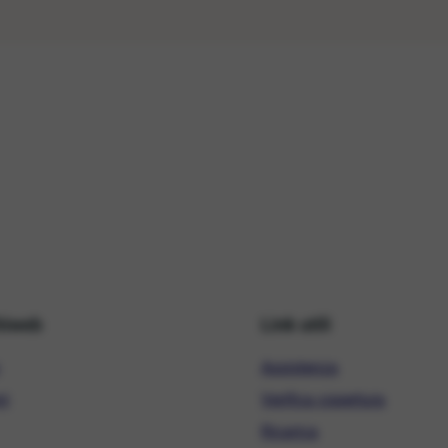
hiweb
Link utili
Assistenza
ni
Verifica copertura
Ricarica