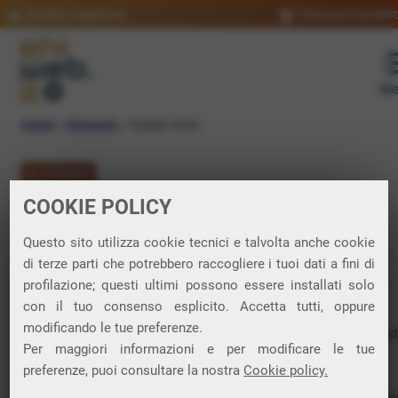
Verifica copertura
Trova un rivendit
Me
Home
»
Glossario
»
Supply chain
GLOSSARIO
COOKIE POLICY
Supply chain:
Questo sito utilizza cookie tecnici e talvolta anche cookie
significato
di terze parti che potrebbero raccogliere i tuoi dati a fini di
profilazione; questi ultimi possono essere installati solo
con il tuo consenso esplicito. Accetta tutti, oppure
modificando le tue preferenze.
In italiano “catena di approvvigionamento”. Sistema integra
Per maggiori informazioni e per modificare le tue
che gestisce il flusso di beni e servizi dalla produzione al
preferenze, puoi consultare la nostra
Cookie policy.
consumatore finale.
Comprende tutte le fasi, dalle materie prime fino alla conse