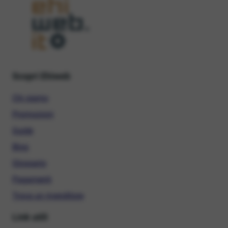
Scopri Ehiweb
Chi siamo
Promozioni
Guide
Blog
Glossario
Pagamenti
Trova un rivenditore
Link utili