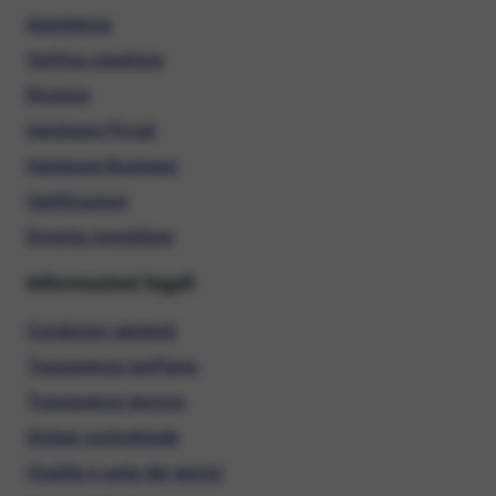
Assistenza
Verifica copertura
Ricarica
Hardware Privati
Hardware Business
Certificazioni
Diventa rivenditore
Informazioni legali
Condizioni generali
Trasparenza tariffaria
Trasparenza tecnica
Sintesi contrattuale
Qualità e carta dei servizi