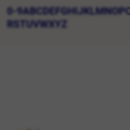
0-9
A
B
C
D
E
F
G
H
I
J
K
L
M
N
O
P
R
S
T
U
V
W
X
Y
Z