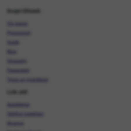
Scopri Ehiweb
Chi siamo
Promozioni
Guide
Blog
Glossario
Pagamenti
Trova un rivenditore
Link utili
Assistenza
Verifica copertura
Ricarica