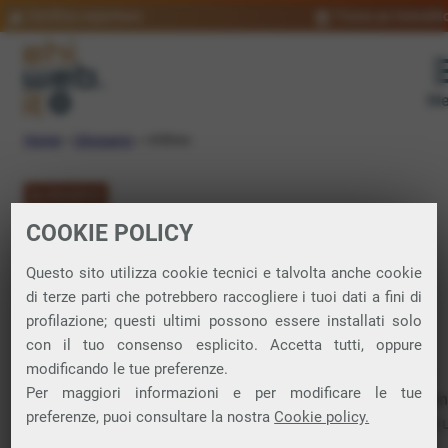
Verifica copertura
Trova un rivendit
Me
Home
»
Glossario
»
Utilities
GLOSSARIO
COOKIE POLICY
Utilities:
Questo sito utilizza cookie tecnici e talvolta anche cookie
significato
di terze parti che potrebbero raccogliere i tuoi dati a fini di
profilazione; questi ultimi possono essere installati solo
con il tuo consenso esplicito. Accetta tutti, oppure
modificando le tue preferenze.
In italiano “utilità”, ovvero tutto ciò che può essere utile per
Per maggiori informazioni e per modificare le tue
raggiungere uno scopo. In ambito informatico questo termin
preferenze, puoi consultare la nostra
Cookie policy.
riferito a tutti quegli strumenti (
software
) utili per realizzare 
progetto.