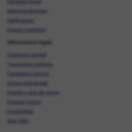
Hardware Privati
Hardware Business
Certificazioni
Diventa rivenditore
Informazioni legali
Condizioni generali
Trasparenza tariffaria
Trasparenza tecnica
Sintesi contrattuale
Qualità e carta dei servizi
Parental Control
ConciliaWeb
Alias SMS