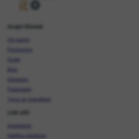
Scopri Ehiweb
Chi siamo
Promozioni
Guide
Blog
Glossario
Pagamenti
Trova un rivenditore
Link utili
Assistenza
Verifica copertura