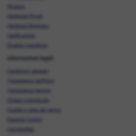
Ricarica
Hardware Privati
Hardware Business
Certificazioni
Diventa rivenditore
Informazioni legali
Condizioni generali
Trasparenza tariffaria
Trasparenza tecnica
Sintesi contrattuale
Qualità e carta dei servizi
Parental Control
ConciliaWeb