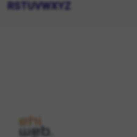
R
S
T
U
V
W
X
Y
Z