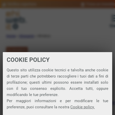
Verifica copertura
Trova un rivendit
Me
Home
»
Glossario
»
Wireless
GLOSSARIO
COOKIE POLICY
Wireless:
Questo sito utilizza cookie tecnici e talvolta anche cookie
significato
di terze parti che potrebbero raccogliere i tuoi dati a fini di
profilazione; questi ultimi possono essere installati solo
con il tuo consenso esplicito. Accetta tutti, oppure
modificando le tue preferenze.
Qualsiasi tipo di comunicazione o trasmissione di dati che
Per maggiori informazioni e per modificare le tue
avviene senza l’uso di fili o cavi, per esempio il rame o la
fib
preferenze, puoi consultare la nostra
Cookie policy.
ottica
.
È alla base di molte delle tecnologie moderne, come
Wi-Fi
,