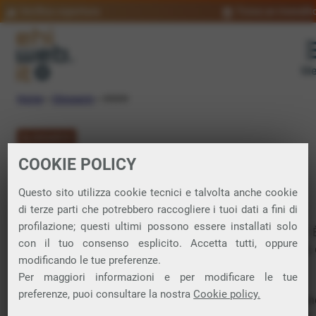
Verifica copertura
Trova un rivendit
Me
Home
»
Glossario
»
WWW
GLOSSARIO
COOKIE POLICY
WWW: significato
Questo sito utilizza cookie tecnici e talvolta anche cookie
di terze parti che potrebbero raccogliere i tuoi dati a fini di
profilazione; questi ultimi possono essere installati solo
World Wide Web, conosciuto semplicemente come “il web”. 
con il tuo consenso esplicito. Accetta tutti, oppure
un sistema di documenti
ipertestuali
noti come pagine web,
modificando le tue preferenze.
sono scritti principalmente in
HTML
(HyperText Markup
Per maggiori informazioni e per modificare le tue
Language), collegati tra loro e accessibili via
Internet
ad
preferenze, puoi consultare la nostra
Cookie policy.
esempio tramite
browser
. Questi documenti possono conten