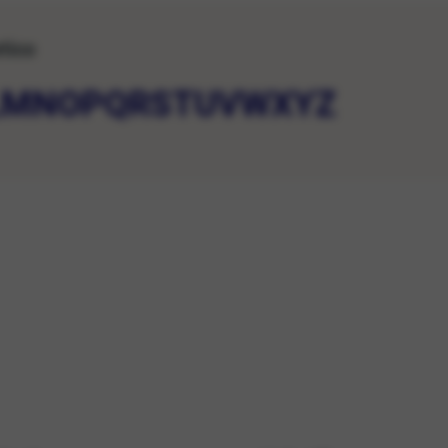
etico
L
M
N
O
P
Q
R
S
T
U
V
W
X
Y
Z