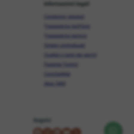
Informazioni legali
Condizioni generali
Trasparenza tariffaria
Trasparenza tecnica
Sintesi contrattuale
Qualità e carta dei servizi
Parental Control
ConciliaWeb
Alias SMS
Seguici
su Facebook
su Instagram
su LinkedIn
su YouTube
su X