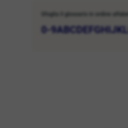
Sfoglia il glossario in ordine alfab
0-9
A
B
C
D
E
F
G
H
I
J
K