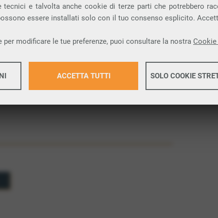
i, come rivenditore, distributore, fornitore, o
 tecnici e talvolta anche cookie di terze parti che potrebbero racco
cato e ottimizzare le operazioni dell’impresa. La
 possono essere installati solo con il tuo consenso esplicito. Accet
ta su obiettivi comuni e può includere accordi su
y chain
, e altre attività che favoriscono il successo
 per modificare le tue preferenze, puoi consultare la nostra
Cookie 
rtner!
NI
ACCETTA TUTTI
SOLO COOKIE STRE
Maggiori 
Maggiori 