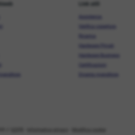
hiweb
Link utili
Assistenza
ni
Verifica copertura
Ricarica
Hardware Privati
Hardware Business
i
Certificazioni
ivenditore
Diventa rivenditore
08 //
GDPR
-
Informativa privacy
-
Modifica cookie