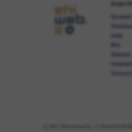
Scopri E
Chi siamo
Promozio
Guide
Blog
Glossario
Pagament
Trova un r
© 2001-2026 Ehinet Srl - P. IVA 079310910