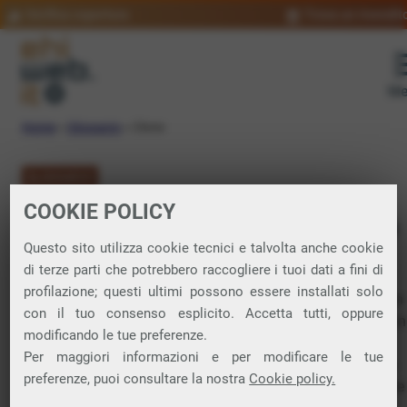
Verifica copertura
Trova un rivendit
Me
Home
»
Glossario
»
Clone
GLOSSARIO
COOKIE POLICY
Clone: significato
Questo sito utilizza cookie tecnici e talvolta anche cookie
di terze parti che potrebbero raccogliere i tuoi dati a fini di
profilazione; questi ultimi possono essere installati solo
In informatica può riferirsi a una copia o un’imitazione di un
con il tuo consenso esplicito. Accetta tutti, oppure
dispositivo
hardware
o
software
. Ad esempio, un clone di un
modificando le tue preferenze.
hardware si riferisce a una copia o un’imitazione di un
Per maggiori informazioni e per modificare le tue
dispositivo hardware originale, spesso prodotto da un’altra
preferenze, puoi consultare la nostra
Cookie policy.
azienda, mentre il clone di un software è un programma che