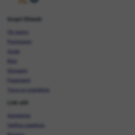
Scopri Ehiweb
Chi siamo
Promozioni
Guide
Blog
Glossario
Pagamenti
Trova un rivenditore
Link utili
Assistenza
Verifica copertura
Ricarica